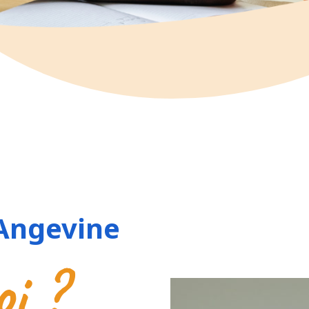
 Angevine
oi ?