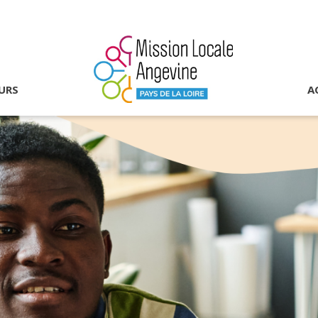
URS
A