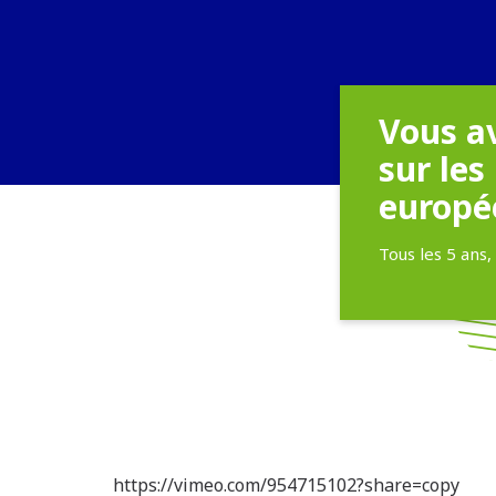
Vous av
sur les
europé
Tous les 5 ans,
https://vimeo.com/954715102?share=copy