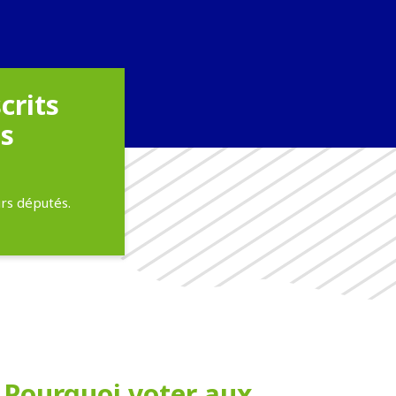
crits
ns
urs députés.
Pourquoi voter aux