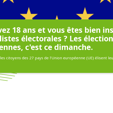
ez 18 ans et vous êtes bien ins
 listes électorales ? Les électio
ennes, c'est ce dimanche.
 les citoyens des 27 pays de l’Union européenne (UE) élisent le