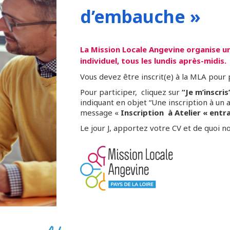
d’embauche »
La Mission Locale Angevine organise un
individuel, tous les lundis après-midis.
Vous devez être inscrit(e) à la MLA pour p
Pour participer, cliquez sur
“Je m’inscris
indiquant en objet “Une inscription à un
message «
Inscription à Atelier « entr
Le jour J, apportez votre CV et de quoi no