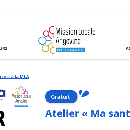
URS
A
nté » à la MLA
Gratuit
Atelier « Ma sant