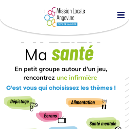
Accueil
Agenda
Atelier « Ma santé » à la MLA