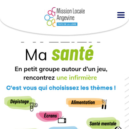
Accueil
Agenda
Atelier « Ma santé » à la MLA