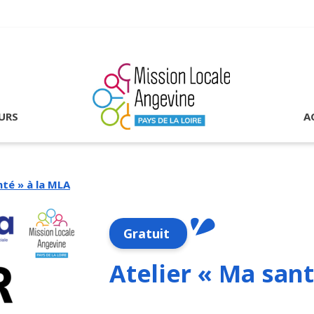
URS
A
nté » à la MLA
Gratuit
Atelier « Ma sant