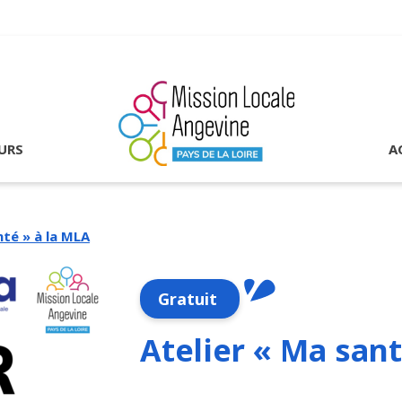
URS
A
nté » à la MLA
Gratuit
Atelier « Ma sant