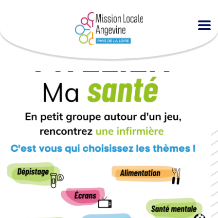
Accueil
Agenda
Atelier « Ma santé » à la MLA