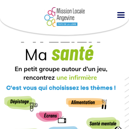
Accueil
Agenda
Atelier « Ma santé » à la MLA