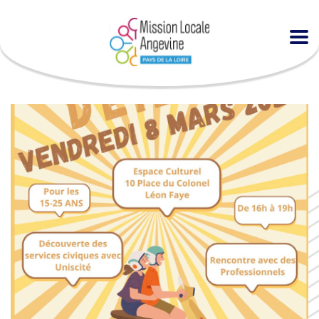
Accueil
Agenda
Forum Jobs d’Été (La Ménitré)