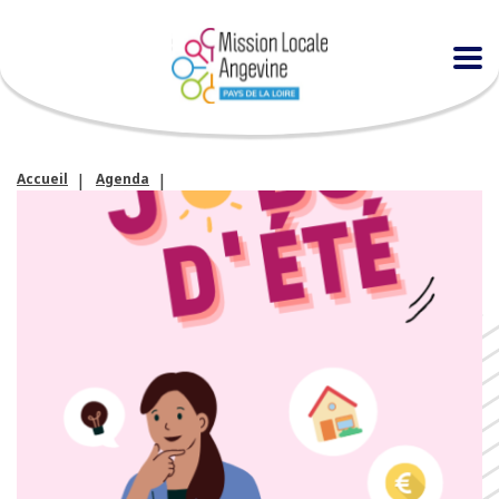
Accueil
Agenda
Les jobs d’été avec la MLA à Loire-Authion