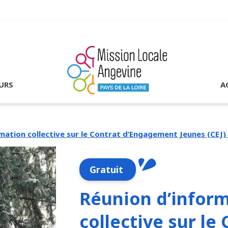
URS
A
rmation collective sur le Contrat d’Engagement Jeunes (CE
Gratuit
Réunion d’infor
collective sur le