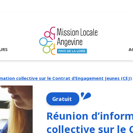
URS
A
mation collective sur le Contrat d’Engagement Jeunes (CEJ)
Gratuit
Réunion d’infor
collective sur le