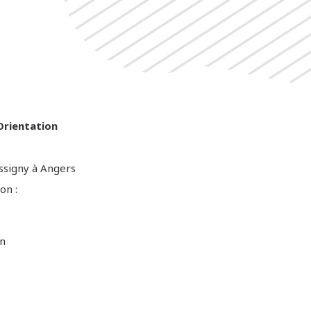
'Orientation
ssigny à Angers
on :
on