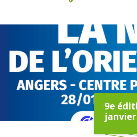
9e édit
janvier