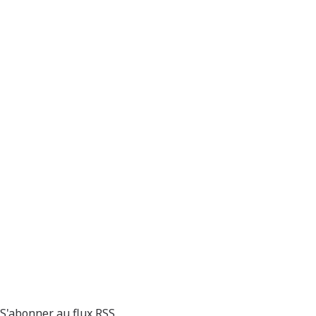
S'abonner au flux RSS