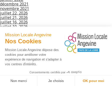
décembre 2021
novembre 2021
juillet 22, 2026
juillet 21, 2026
juillet 16, 2026
juillet 10, 2026
juin 30, 2026
Mission Locale Angevine
juin 29, 2026
juin 19, 2026
Nos Cookies
juin 18, 2026
mai 28, 2026
Mission Locale Angevine dépose des
mai 13, 2026
cookies pour améliorer votre
avril 24, 2026
expérience de navigation et s'adapter à
avril 22, 2026
vos centres d'intérêts.
avril 16, 2026
avril 15, 2026
Consentements certifiés par
avril 13, 2026
avril 8, 2026
Non merci
Je choisis
OK pour moi
mars 27, 2026
Axeptio consent
Plateforme de Gestion du Consentement : Personnalisez vos O
mars 25, 2026
mars 19, 2026
Notre plateforme vous permet d'adapter et de gérer vos paramètr
mars 17, 2026
mars 12, 2026
mars 9, 2026