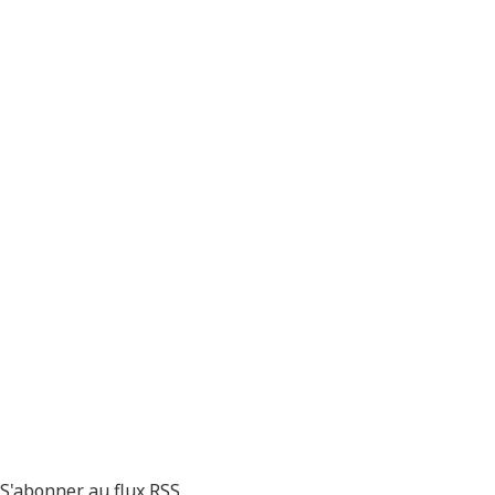
S'abonner au flux RSS