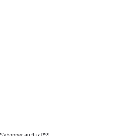
S'abonner au flux RSS